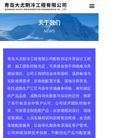
끀
首页
关于我们
关于我们
NEWS
产品中心
新闻资讯
青岛大尤制冷工程有限公司配有持证冷库设计工程
联系我们
师，施工团队经验充足，可承接各类不同规格冷库
建设项目。公司工程部结合冷库面积、温控标准与
实际使用需求，定制化配置方案、落地冷库安装。
依托成熟生产工艺与多年市场服务经验，依托稳定
的产品品质、成熟自动化配套与实在的定价，收获
了各行各业合作客户认可。公司技术团队经验丰
富，可按需定制适配产品；从前期规划设计、现场
安装调试、人员实操培训到后期售后维保，全流程
落地配套服务，以标准化服务体系满足客户需求。
公司持续深耕技术创新，不断优化产品与配套服